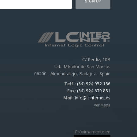
C/ Perdiz, 10B
Urb. MIrador de San Marcos
06200 - Almendralejo, Badajoz - Spain
Telf.:
(34) 924 952 156
Fax:
(34) 924 679 851
Mail:
info@lcinternet.es
Ver Mapa
Próximamente en