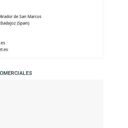
 Mirador de San Marcos
 Badajoz (Spain)
6
.es
et.es
COMERCIALES