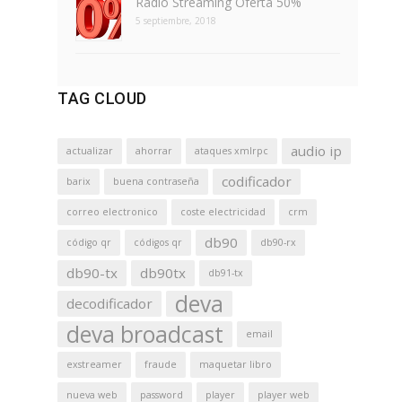
Radio Streaming Oferta 50%
5 septiembre, 2018
TAG CLOUD
audio ip
actualizar
ahorrar
ataques xmlrpc
codificador
barix
buena contraseña
correo electronico
coste electricidad
crm
db90
código qr
códigos qr
db90-rx
db90-tx
db90tx
db91-tx
deva
decodificador
deva broadcast
email
exstreamer
fraude
maquetar libro
nueva web
password
player
player web