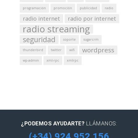
programación
promoción
publicidad
radio
radio internet
radio por internet
radio streaming
seguridad
soporte
sugarcrm
wordpress
thunderbird
twitter
wifi
wp-admin
xml-rpc
xmlrpc
¿PODEMOS AYUDARTE?
LLÁMANOS:
(+34) 924 952 156