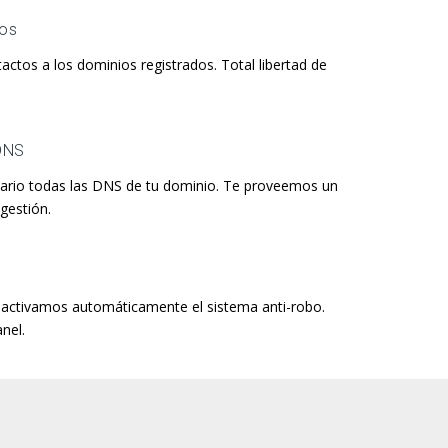
tos
actos a los dominios registrados. Total libertad de
 DNS
imario todas las DNS de tu dominio. Te proveemos un
gestión.
o
o activamos automáticamente el sistema anti-robo.
nel.