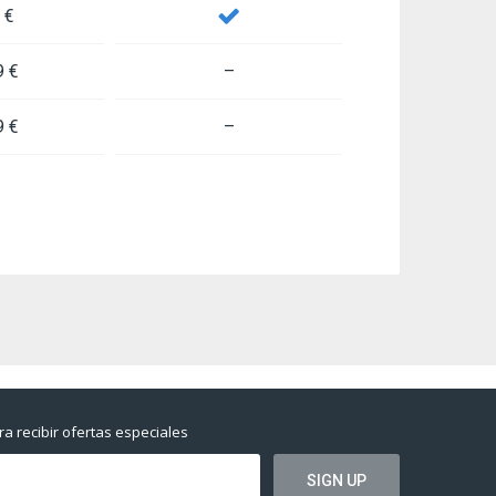
 €
9 €
–
9 €
–
a recibir ofertas especiales