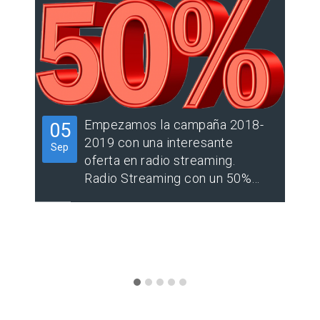
Empezamos la campaña 2018-
05
2
2019 con una interesante
Sep
Jun
oferta en radio streaming.
Radio Streaming con un 50%…