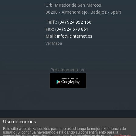
Urb. MIrador de San Marcos
06200 - Almendralejo, Badajoz - Spain
Telf.:
(34) 924 952 156
Fax:
(34) 924 679 851
Mail:
info@lcinternet.es
Ver Mapa
Próximamente en
Uso de cookies
Copyright © 2017 LCINTERNET.ES
Este sitio web utiliza cookies para que usted tenga la mejor experiencia de
Totalmente prohibida la reproducción total o parcial de
usuario. Si continúa navegando está dando su consentimiento para la