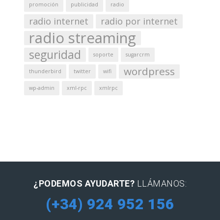
promoción
publicidad
radio
radio internet
radio por internet
radio streaming
seguridad
soporte
sugarcrm
wordpress
thunderbird
twitter
wifi
wp-admin
xml-rpc
xmlrpc
¿PODEMOS AYUDARTE?
LLÁMANOS:
(+34) 924 952 156