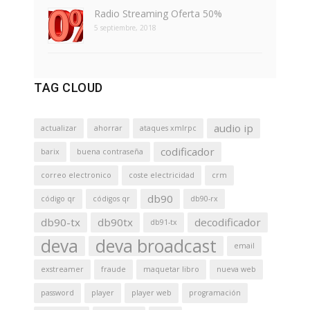
Radio Streaming Oferta 50%
5 septiembre, 2018
TAG CLOUD
audio ip
actualizar
ahorrar
ataques xmlrpc
codificador
barix
buena contraseña
correo electronico
coste electricidad
crm
db90
código qr
códigos qr
db90-rx
db90-tx
db90tx
decodificador
db91-tx
deva
deva broadcast
email
exstreamer
fraude
maquetar libro
nueva web
password
player
player web
programación