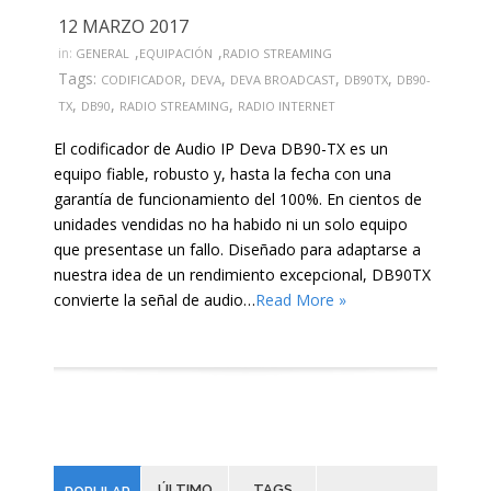
12 MARZO 2017
,
,
in:
GENERAL
EQUIPACIÓN
RADIO STREAMING
Tags:
,
,
,
,
CODIFICADOR
DEVA
DEVA BROADCAST
DB90TX
DB90-
,
,
,
TX
DB90
RADIO STREAMING
RADIO INTERNET
El codificador de Audio IP Deva DB90-TX es un
equipo fiable, robusto y, hasta la fecha con una
garantía de funcionamiento del 100%. En cientos de
unidades vendidas no ha habido ni un solo equipo
que presentase un fallo. Diseñado para adaptarse a
nuestra idea de un rendimiento excepcional, DB90TX
convierte la señal de audio…
Read More »
ÚLTIMO
TAGS