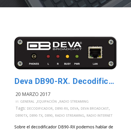
Deva DB90-RX. Decodificador de Audio IP
20 MARZO 2017
,
,
in:
GENERAL
EQUIPACIÓN
RADIO STREAMING
Tags:
,
,
,
,
DECODIFICADOR
DB90-RX
DEVA
DEVA BROADCAST
,
,
,
,
DB90TX
DB90-TX
DB90
RADIO STREAMING
RADIO INTERNET
Sobre el decodificador DB90-RX podemos hablar de