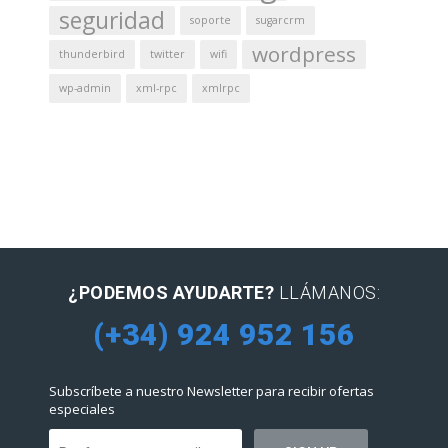
seguridad
soporte
sugarcrm
wordpress
thunderbird
twitter
wifi
wp-admin
xml-rpc
xmlrpc
¿PODEMOS AYUDARTE?
LLÁMANOS:
(+34) 924 952 156
Subscríbete a nuestro Newsletter para recibir ofertas
especiales