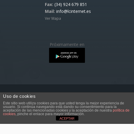
Fax:
(34) 924 679 851
Mail:
info@lcinternet.es
Ver Mapa
Próximamente en
Uso de cookies
Copyright © 2017 LCINTERNET.ES
Este sitio web utiliza cookies para que usted tenga la mejor experiencia de
Totalmente prohibida la reproducción total o parcial de
usuario. Si continúa navegando está dando su consentimiento para la
aceptación de las mencionadas cookies y la aceptación de nuestra
política de
estos contenidos sin la debida autorización. Cualquier
cookies
, pinche el enlace para mayor información.
copia no autorizada será denunciada y perseguida.
ACEPTAR