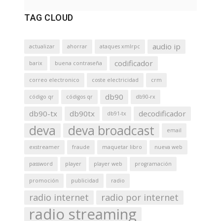
TAG CLOUD
audio ip
actualizar
ahorrar
ataques xmlrpc
codificador
barix
buena contraseña
correo electronico
coste electricidad
crm
db90
código qr
códigos qr
db90-rx
db90-tx
db90tx
decodificador
db91-tx
deva
deva broadcast
email
exstreamer
fraude
maquetar libro
nueva web
password
player
player web
programación
promoción
publicidad
radio
radio internet
radio por internet
radio streaming