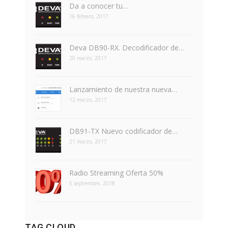
Da a conocer tu…
16 febrero, 2017
Deva DB90-RX. Decodificador de…
20 marzo, 2017
Lanzamiento de nuestra nueva…
12 marzo, 2017
DB91-TX Nuevo codificador de…
21 marzo, 2017
Radio Streaming Oferta 50%
5 septiembre, 2018
TAG CLOUD