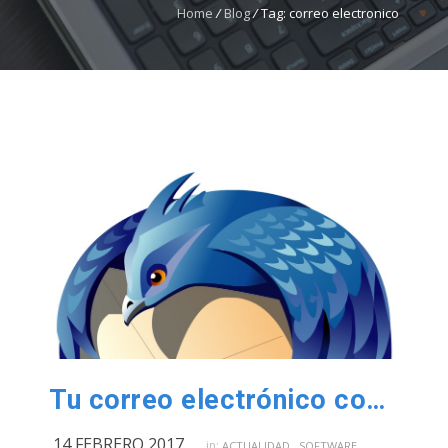
Home
/
Blog
/
Tag: correo electronico
Tu correo electrónico con Thunderbird. El mejor y gratis.
14 FEBRERO 2017
,
in:
ACTUALIDAD
SOFTWARE