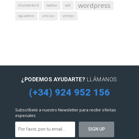
wordpress
thunderbird
twitter
wifi
wp-admin
xml-rpc
xmlrpc
¿PODEMOS AYUDARTE?
LLÁMANOS:
(+34) 924 952 156
Subscríbete a nuestro Newsletter para recibir ofertas
especiales