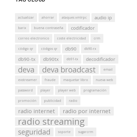
audio ip
actualizar
ahorrar
ataques xmlrpc
codificador
barix
buena contraseña
correo electronico
coste electricidad
crm
db90
código qr
códigos qr
db90-rx
db90-tx
db90tx
decodificador
db91-tx
deva
deva broadcast
email
exstreamer
fraude
maquetar libro
nueva web
password
player
player web
programación
promoción
publicidad
radio
radio internet
radio por internet
radio streaming
seguridad
soporte
sugarcrm