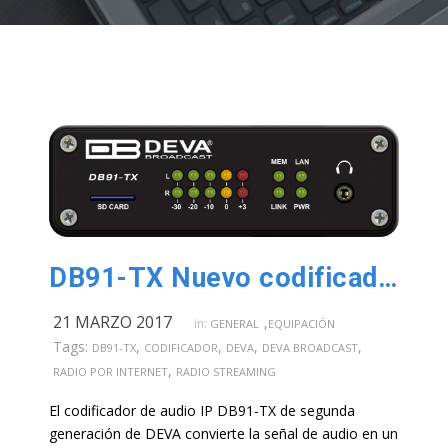
DB91-TX Nuevo codificador de Deva Broadcast
21 MARZO 2017
,
in:
GENERAL
EQUIPACIÓN
Tags:
,
,
,
,
DB91-TX
CODIFICADOR
DEVA
DEVA BROADCAST
,
RADIO POR INTERNET
RADIO STREAMING
El codificador de audio IP DB91-TX de segunda
generación de DEVA convierte la señal de audio en un