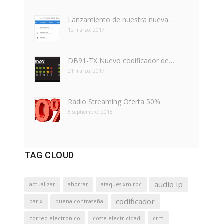
Lanzamiento de nuestra nueva…
12 marzo, 2017
DB91-TX Nuevo codificador de…
21 marzo, 2017
Radio Streaming Oferta 50%
5 septiembre, 2018
TAG CLOUD
audio ip
actualizar
ahorrar
ataques xmlrpc
codificador
barix
buena contraseña
correo electronico
coste electricidad
crm