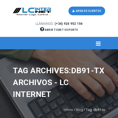
AREA DE CLIENTES
LLÁMANOS:
(+34) 924 952 156
ABRIR TICKET SOPORTE
TAG ARCHIVES:DB91-TX
ARCHIVOS - LC
INTERNET
Home
/
Blog
/
Tag: db91-tx