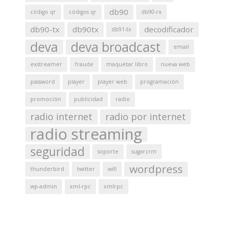
db90
código qr
códigos qr
db90-rx
db90-tx
db90tx
decodificador
db91-tx
deva
deva broadcast
email
exstreamer
fraude
maquetar libro
nueva web
password
player
player web
programación
promoción
publicidad
radio
radio internet
radio por internet
radio streaming
seguridad
soporte
sugarcrm
wordpress
thunderbird
twitter
wifi
wp-admin
xml-rpc
xmlrpc