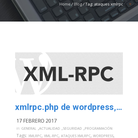
Home
/
Blog
/
Tag: ataques xmlrpc
xmlrpc.php de wordpress, protégete contra los ataques
17 FEBRERO 2017
,
,
,
in:
GENERAL
ACTUALIDAD
SEGURIDAD
PROGRAMACIÓN
Tags:
,
,
,
,
XMLRPC
XML-RPC
ATAQUES XMLRPC
WORDPRESS