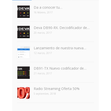
Da a conocer tu…
16 febrero, 2017
Deva DB90-RX. Decodificador de…
20 marzo, 2017
Lanzamiento de nuestra nueva…
12 marzo, 2017
DB91-TX Nuevo codificador de…
21 marzo, 2017
Radio Streaming Oferta 50%
5 septiembre, 2018