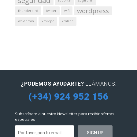
seguridad
soporte
sugarcrm
wordpress
thunderbird
twitter
wifi
wp-admin
xml-rpc
xmlrpc
¿PODEMOS AYUDARTE?
LLÁMANOS:
(+34) 924 952 156
Subscríbete a nuestro Newsletter para recibir ofertas
especiales