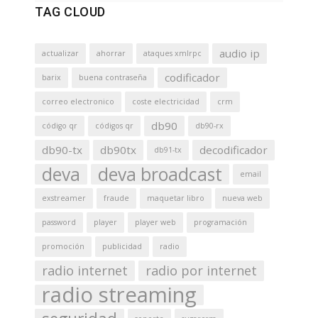
TAG CLOUD
audio ip
actualizar
ahorrar
ataques xmlrpc
codificador
barix
buena contraseña
correo electronico
coste electricidad
crm
db90
código qr
códigos qr
db90-rx
db90-tx
db90tx
decodificador
db91-tx
deva
deva broadcast
email
exstreamer
fraude
maquetar libro
nueva web
password
player
player web
programación
promoción
publicidad
radio
radio internet
radio por internet
radio streaming