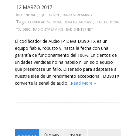
12 MARZO 2017
,
,
in:
GENERAL
EQUIPACIÓN
RADIO STREAMING
Tags:
,
,
,
,
CODIFICADOR
DEVA
DEVA BROADCAST
DB90TX
DB90-
,
,
,
TX
DB90
RADIO STREAMING
RADIO INTERNET
El codificador de Audio IP Deva DB90-TX es un
equipo fiable, robusto y, hasta la fecha con una
garantía de funcionamiento del 100%. En cientos de
unidades vendidas no ha habido ni un solo equipo
que presentase un fallo. Diseñado para adaptarse a
nuestra idea de un rendimiento excepcional, DB90TX
convierte la señal de audio…
Read More »
ÚLTIMO
TAGS