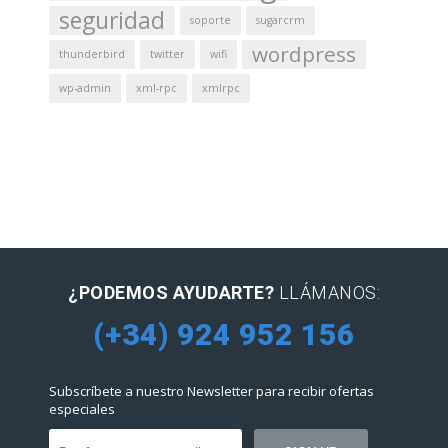
seguridad
soporte
sugarcrm
wordpress
thunderbird
twitter
wifi
wp-admin
xml-rpc
xmlrpc
¿PODEMOS AYUDARTE?
LLÁMANOS:
(+34) 924 952 156
Subscríbete a nuestro Newsletter para recibir ofertas
especiales