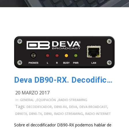
Deva DB90-RX. Decodificador de Audio IP
20 MARZO 2017
,
,
in:
GENERAL
EQUIPACIÓN
RADIO STREAMING
Tags:
,
,
,
,
DECODIFICADOR
DB90-RX
DEVA
DEVA BROADCAST
,
,
,
,
DB90TX
DB90-TX
DB90
RADIO STREAMING
RADIO INTERNET
Sobre el decodificador DB90-RX podemos hablar de