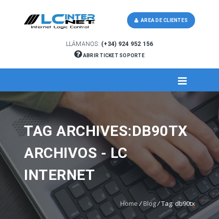
AREA DE CLIENTES
LLÁMANOS:
(+34) 924 952 156
ABRIR TICKET SOPORTE
TAG ARCHIVES:DB90TX
ARCHIVOS - LC
INTERNET
Home
/
Blog
/
Tag: db90tx