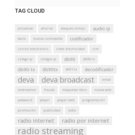
TAG CLOUD
audio ip
actualizar
ahorrar
ataques xmlrpc
codificador
barix
buena contraseña
correo electronico
coste electricidad
crm
db90
código qr
códigos qr
db90-rx
db90-tx
db90tx
decodificador
db91-tx
deva
deva broadcast
email
exstreamer
fraude
maquetar libro
nueva web
password
player
player web
programación
promoción
publicidad
radio
radio internet
radio por internet
radio streaming