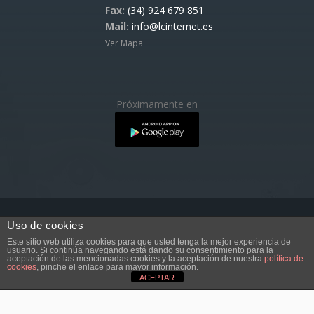
Fax:
(34) 924 679 851
Mail:
info@lcinternet.es
Ver Mapa
Próximamente en
Uso de cookies
Copyright © 2017 LCINTERNET.ES
Este sitio web utiliza cookies para que usted tenga la mejor experiencia de
Totalmente prohibida la reproducción total o parcial de
usuario. Si continúa navegando está dando su consentimiento para la
aceptación de las mencionadas cookies y la aceptación de nuestra
política de
estos contenidos sin la debida autorización. Cualquier
cookies
, pinche el enlace para mayor información.
copia no autorizada será denunciada y perseguida.
ACEPTAR