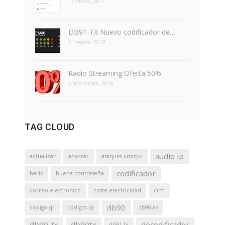
12 marzo, 2017
DB91-TX Nuevo codificador de…
21 marzo, 2017
Radio Streaming Oferta 50%
5 septiembre, 2018
TAG CLOUD
audio ip
actualizar
ahorrar
ataques xmlrpc
codificador
barix
buena contraseña
correo electronico
coste electricidad
crm
db90
código qr
códigos qr
db90-rx
db90-tx
db90tx
decodificador
db91-tx