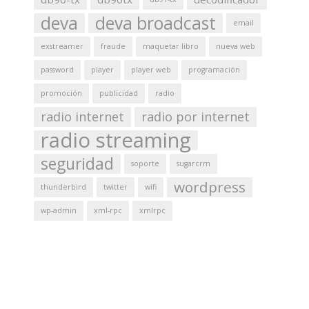
deva
deva broadcast
email
exstreamer
fraude
maquetar libro
nueva web
password
player
player web
programación
promoción
publicidad
radio
radio internet
radio por internet
radio streaming
seguridad
soporte
sugarcrm
wordpress
thunderbird
twitter
wifi
wp-admin
xml-rpc
xmlrpc