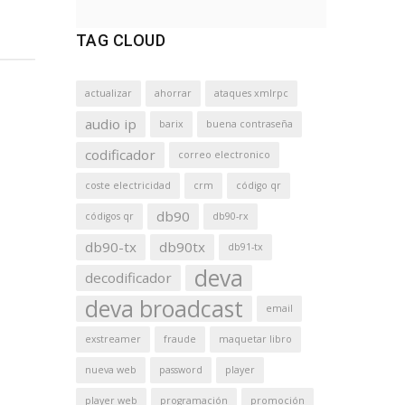
TAG CLOUD
actualizar
ahorrar
ataques xmlrpc
audio ip
barix
buena contraseña
codificador
correo electronico
coste electricidad
crm
código qr
db90
códigos qr
db90-rx
db90-tx
db90tx
db91-tx
deva
decodificador
deva broadcast
email
exstreamer
fraude
maquetar libro
nueva web
password
player
player web
programación
promoción