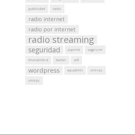
publicidad
radio
radio internet
radio por internet
radio streaming
seguridad
soporte
sugarcrm
thunderbird
twitter
wifi
wordpress
wp-admin
xml-rpc
xmlrpc