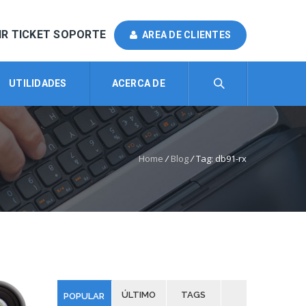
IR TICKET SOPORTE
AREA DE CLIENTES
UTILIDADES
ACERCA DE
Home
/
Blog
/
Tag: db91-rx
ÚLTIMO
TAGS
POPULAR