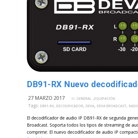
DB91-RX Nuevo decodificado
27 MARZO 2017
,
in:
GENERAL
EQUIPACIÓN
Tags:
,
,
,
,
DB91-RX
DECODIFICADOR
DEVA
DEVA BROADCAST
RADI
El decodificador de audio IP DB91-RX de segunda gener
Broadcast. Soporta todos los tipos de streaming de au
comprimir. El nuevo decodificador de audio IP compact