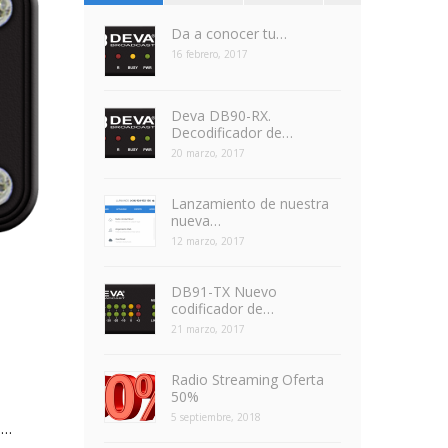
Da a conocer tu…
16 febrero, 2017
Deva DB90-RX.
Decodificador de…
20 marzo, 2017
Lanzamiento de nuestra
nueva…
12 marzo, 2017
DB91-TX Nuevo
codificador de…
21 marzo, 2017
Radio Streaming Oferta
50%
5 septiembre, 2018
o…