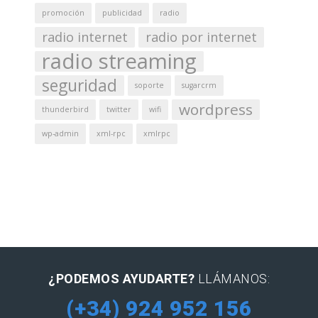
promoción
publicidad
radio
radio internet
radio por internet
radio streaming
seguridad
soporte
sugarcrm
wordpress
thunderbird
twitter
wifi
wp-admin
xml-rpc
xmlrpc
¿PODEMOS AYUDARTE?
LLÁMANOS:
(+34) 924 952 156