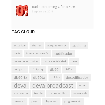
Radio Streaming Oferta 50%
5 septiembre, 2018
TAG CLOUD
audio ip
actualizar
ahorrar
ataques xmlrpc
codificador
barix
buena contraseña
correo electronico
coste electricidad
crm
db90
código qr
códigos qr
db90-rx
db90-tx
db90tx
decodificador
db91-tx
deva
deva broadcast
email
exstreamer
fraude
maquetar libro
nueva web
password
player
player web
programación